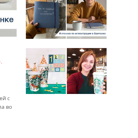
.
ей с
ла во