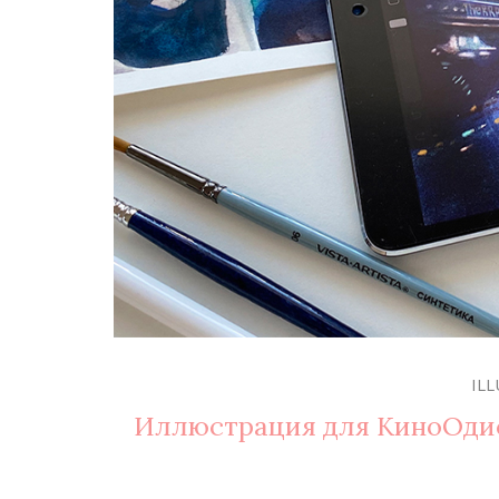
IL
Иллюстрация для КиноОдисс