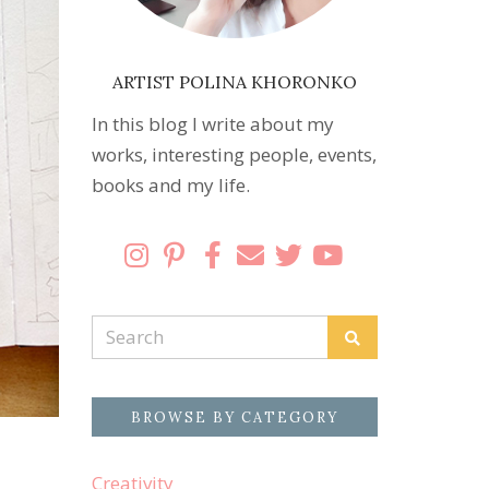
ARTIST POLINA KHORONKO
In this blog I write about my
works, interesting people, events,
books and my life.
Search
Search
for:
BROWSE BY CATEGORY
Creativity