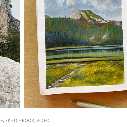
FE
,
SKETCHBOOK
,
VIDEO