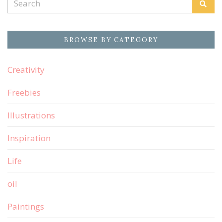
Sear
for:
BROWSE BY CATEGORY
Creativity
Freebies
Illustrations
Inspiration
Life
oil
Paintings