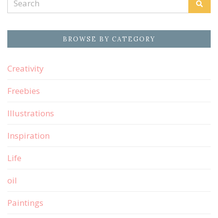
Sear
for:
BROWSE BY CATEGORY
Creativity
Freebies
Illustrations
Inspiration
Life
oil
Paintings