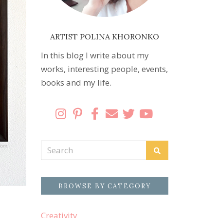
ARTIST POLINA KHORONKO
In this blog I write about my
works, interesting people, events,
books and my life.
Search
Search
for:
BROWSE BY CATEGORY
Creativity