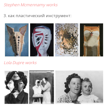
Stephen Mcmennamy works
3. как
пластический инструмент
:
Lola Dupre works