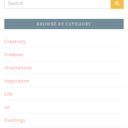
Search
Sear
for:
BROWSE BY CATEGORY
Creativity
Freebies
Illustrations
Inspiration
Life
oil
Paintings